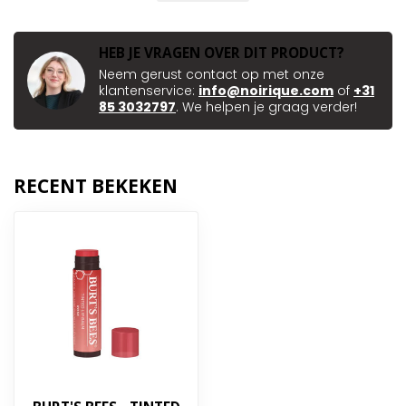
HEB JE VRAGEN OVER DIT PRODUCT?
Neem gerust contact op met onze
klantenservice:
info@noirique.com
of
+31
85 3032797
. We helpen je graag verder!
RECENT BEKEKEN