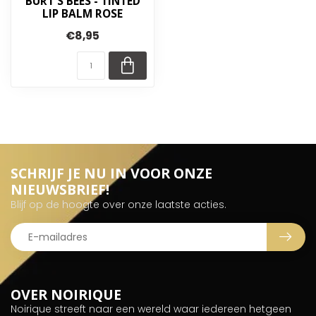
BURT'S BEES - TINTED
LIP BALM ROSE
€8,95
SCHRIJF JE NU IN VOOR ONZE
NIEUWSBRIEF!
Blijf op de hoogte over onze laatste acties.
OVER NOIRIQUE
Noirique streeft naar een wereld waar iedereen hetgeen