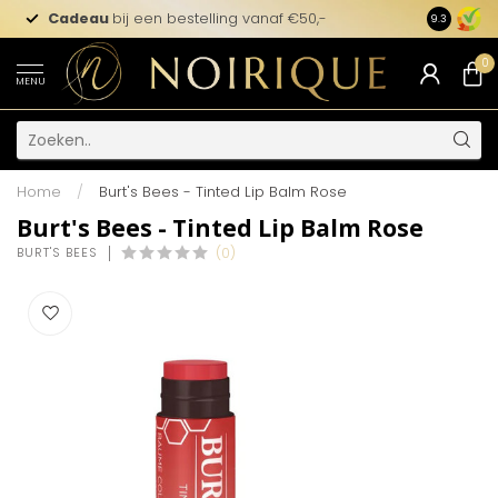
Cadeau
bij een bestelling vanaf €50,-
9.3
0
MENU
Home
/
Burt's Bees - Tinted Lip Balm Rose
Burt's Bees - Tinted Lip Balm Rose
BURT'S BEES
(0)