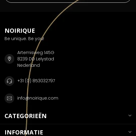
NOIRIQUE
Be unique. Be you!
Artemisweg 145G
8239 DD Lelystad
Nederland
+31 (0) 853032797
info@noirique.com
CATEGORIEËN
INFORMATIE