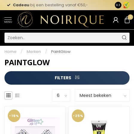
Cadeau
bij een bestelling vanaf €50,-
9.3
0
MENU
Home
/
Merken
/
PaintGlow
PAINTGLOW
FILTERS
-16%
-25%