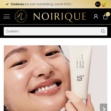
Cadeau
bij een bestelling vanaf €50,-
9.3
0
MENU