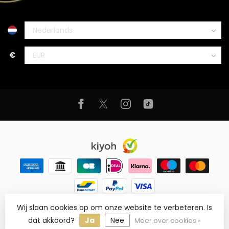
€
© Copyright 2026 Noirique
- Powered by
Lightspeed
-
Wij slaan cookies op om onze website te verbeteren. Is
Lightspeed design
by
Dyvelopment
dat akkoord?
Ja
Nee
Meer over cookies »