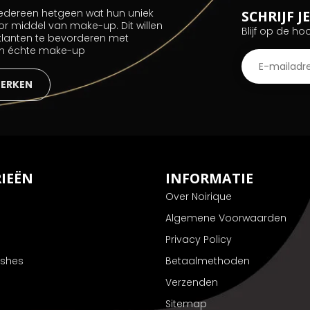
 iedereen hetgeen wat hun uniek
SCHRIJF 
or middel van make-up. Dit willen
Blijf op de ho
 klanten te bevorderen met
an échte make-up
MERKEN
IEËN
INFORMATIE
Over Noirique
Algemene Voorwaarden
Privacy Policy
ushes
Betaalmethoden
Verzenden
Sitemap