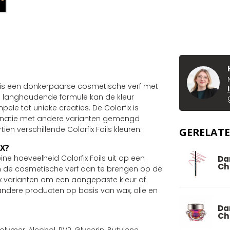
et is een donkerpaarse cosmetische verf met
 en langhoudende formule kan de kleur
ele tot unieke creaties. De Colorfix is
binatie met andere varianten gemengd
ien verschillende Colorfix Foils kleuren.
GERELAT
IX?
ne hoeveelheid Colorfix Foils uit op een
Da
Ch
om de cosmetische verf aan te brengen op de
x varianten om een aangepaste kleur of
andere producten op basis van wax, olie en
Da
Ch
ymer, Alcohol, PVP, Glycerin, Butylene