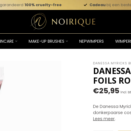
garandeerd
100% cruelty-free
Cadeau
bij een beste
INCARE
MAKE-UP BRUSHES
NEPWIMPERS
WIMPER
DANESSA MYRICKS B
DANESSA
FOILS R
€25,95
Incl. b
De Danessa Myricks
donkerpaarse cosm
Lees meer
.