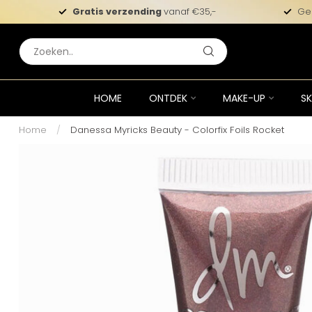
Gratis verzending
vanaf €35,-
Ge
HOME
ONTDEK
MAKE-UP
SK
Home
/
Danessa Myricks Beauty - Colorfix Foils Rocket