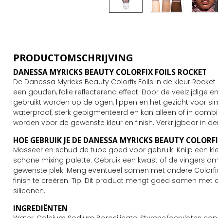
PRODUCTOMSCHRIJVING
DANESSA MYRICKS BEAUTY COLORFIX FOILS ROCKET
De Danessa Myricks Beauty Colorfix Foils in de kleur Rock
een gouden, folie reflecterend effect. Door de veelzijdige
gebruikt worden op de ogen, lippen en het gezicht voor simp
waterproof, sterk gepigmenteerd en kan alleen of in com
worden voor de gewenste kleur en finish. Verkrijgbaar in dert
HOE GEBRUIK JE DE DANESSA MYRICKS BEAUTY COLORF
Masseer en schud de tube goed voor gebruik. Knijp een klei
schone mixing palette. Gebruik een kwast of de vingers 
gewenste plek. Meng eventueel samen met andere Colorfi
finish te creëren. Tip: Dit product mengt goed samen met 
siliconen.
INGREDIËNTEN
Water, Calcium Sodium Borosilicate, Styrene/acrylates copol