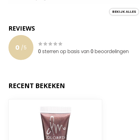
Inclusief applicator
BEKIJK ALLES
Houdbaarheid
12 maanden
REVIEWS
Land van oorsprong
Verenigde St
0
/
5
0
sterren op basis van
0
beoordelingen
RECENT BEKEKEN