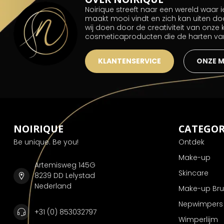
Noirique streeft naar een wereld waar
maakt mooi vindt en zich kan uiten do
wij doen door de creativiteit van onze
cosmeticaproducten die de harten v
KLANTENSERVICE
ONZE 
NOIRIQUE
CATEGOR
Be unique. Be you!
Ontdek
Make-up
Artemisweg 145G
Skincare
8239 DD Lelystad
Nederland
Make-up Br
Nepwimpers
+31 (0) 853032797
Wimperlijm