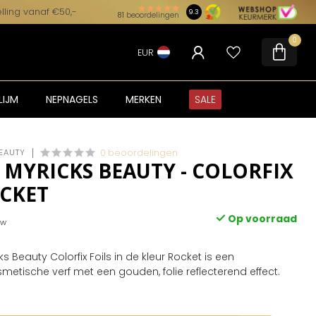
lling vanaf €50,-
9.3
81
beoordelingen
0
EUR
LIJM
NEPNAGELS
MERKEN
SALE
EAUTY
0 beoordelingen
 MYRICKS BEAUTY - COLORFIX
OCKET
Op voorraad
tw
 Beauty Colorfix Foils in de kleur Rocket is een
etische verf met een gouden, folie reflecterend effect.