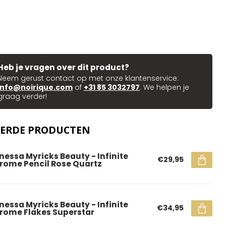
Heb je vragen over dit product?
Neem gerust contact op met onze klantenservice:
info@noirique.com
of
+31 85 3032797
. We helpen je
graag verder!
EERDE PRODUCTEN
nessa Myricks Beauty - Infinite
€29,95
rome Pencil Rose Quartz
nessa Myricks Beauty - Infinite
€34,95
rome Flakes Superstar