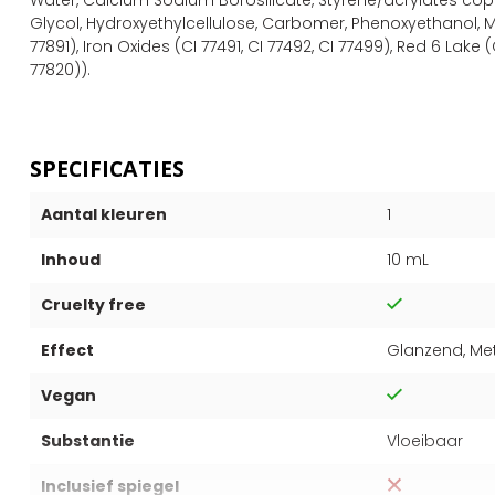
Glycol, Hydroxyethylcellulose, Carbomer, Phenoxyethanol, M
77891), Iron Oxides (CI 77491, CI 77492, CI 77499), Red 6 Lake (C
77820)).
SPECIFICATIES
Aantal kleuren
1
Inhoud
10 mL
Cruelty free
Effect
Glanzend, Met
Vegan
Substantie
Vloeibaar
Inclusief spiegel