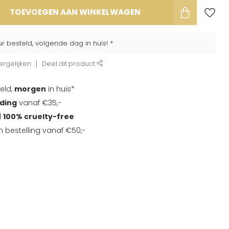
TOEVOEGEN AAN WINKELWAGEN
ur besteld, volgende dag in huis! *
rgelijken
Deel dit product
eld,
morgen
in huis*
nding
vanaf €35,-
d
100% cruelty-free
en bestelling vanaf €50,-