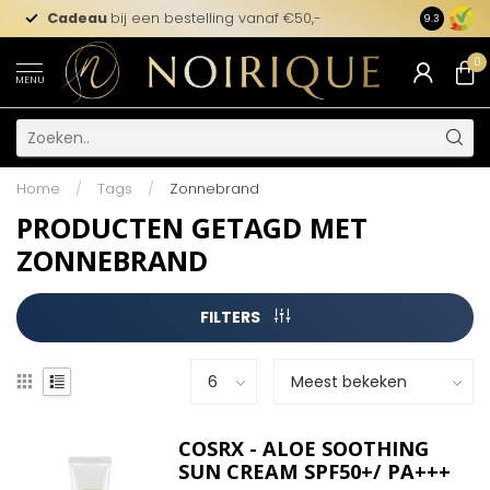
Cadeau
bij een bestelling vanaf €50,-
9.3
0
MENU
Home
/
Tags
/
Zonnebrand
PRODUCTEN GETAGD MET
ZONNEBRAND
FILTERS
COSRX - ALOE SOOTHING
SUN CREAM SPF50+/ PA+++