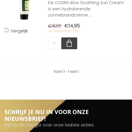
De COSRX Aloe Soothing Sun Cream
is een hydraterende
zonnebrandcrème ...
€14,95
€18,95
Vergelijk
Je bespaart 21%
Toon
1
-
1
van 1
SCHRIJF JE NU IN VOOR ONZE
NIEUWSBRIEF!
Blijf op de hoogte over onze laatste acties.