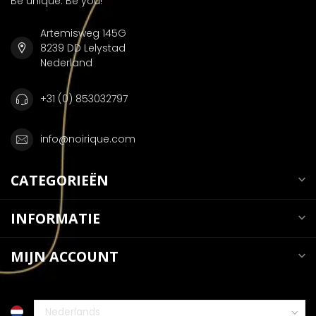
Be unique. Be you!
Artemisweg 145G
8239 DD Lelystad
Nederland
+31 (0) 853032797
info@noirique.com
CATEGORIEËN
INFORMATIE
MIJN ACCOUNT